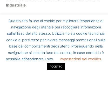
Industriale
.
L’Esperto in Gestione dell’Energia è una figura che
Questo sito fa uso di cookie per migliorare l’esperienza di
“
ha le conoscenze, l’esperienza e le capacità
navigazione degli utenti e per raccogliere informazioni
necessarie per gestire l’uso dell’energia in modo
sull’utilizzo del sito stesso. Utilizziamo sia cookie tecnici sia
efficiente
” ed è in grado di garantire ai propri Clienti
cookie di parti terze per inviare messaggi promozionali sulla
elevate competenze tecniche in materia di
base dei comportamenti degli utenti. Proseguendo nella
efficientamento energetico.
navigazione si accetta l’uso dei cookie; in caso contrario è
possibile abbandonare il sito.
Impostazioni dei cookies
ACCETTO
0541-309756
inteso@intesoing.it
Via Macanno 32, 47923 Rimini (RN)
Centro Direzionale Diamante - 2° Piano